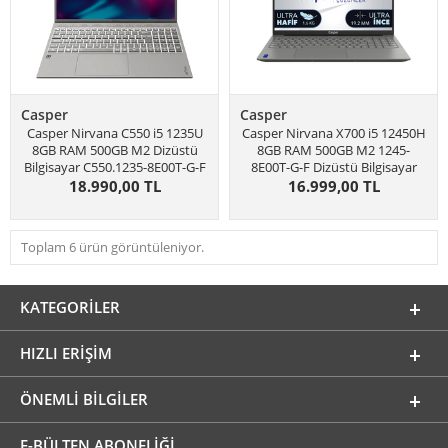
Casper
Casper
Casper Nirvana C550 i5 1235U
Casper Nirvana X700 i5 12450H
8GB RAM 500GB M2 Dizüstü
8GB RAM 500GB M2 1245-
Bilgisayar C550.1235-8E00T-G-F
8E00T-G-F Dizüstü Bilgisayar
18.990,00 TL
16.999,00 TL
Toplam 6 ürün görüntüleniyor.
KATEGORILER
HIZLI ERIŞIM
ÖNEMLI BILGILER
E-BÜLTEN ABONELİĞİ