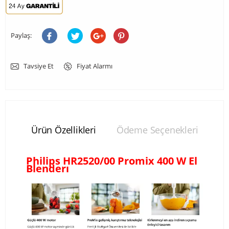
Paylaş:
Tavsiye Et
Fiyat Alarmı
Ürün Özellikleri
Ödeme Seçenekleri
Yo
Philips HR2520/00 Promix 400 W El
Blenderı