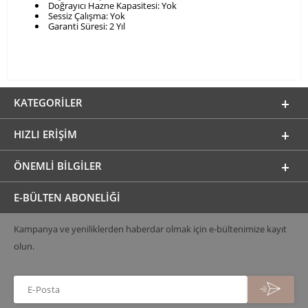
Doğrayıcı Hazne Kapasitesi: Yok
Sessiz Çalışma: Yok
Garanti Süresi: 2 Yıl
KATEGORILER
HIZLI ERIŞIM
ÖNEMLI BILGILER
E-BÜLTEN ABONELİĞİ
Kampanya ve yeniliklerden haberdar olmak için e-bültenimize kayıt
olun.