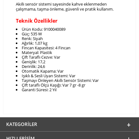
Akıllı sensör sistemi sayesinde kahve eklenmeden
çalışmama, taşma önleme, güvenli ve pratik kullanım.
Teknik Özellikler
Ürün Kodu: 9100040089
Güç:
535 W
Renk:
Siyah
Ağırlık:
1,07 kg
Fincan Kapasitesi: 4 Fincan
Materyal:
Plastik
Çift Taraflı Cezve:
Var
Genişlik:
17,2
Derinlik:
24,6
Otomatik Kapama:
Var
Işıklı & Sesli Uyarı Sistemi: Var
Taşmayı Önleyen Akıllı Sensör Sistemi: Var
Çift taraflı Ölçü Kaşığı: Var 7 gr -8 gr
Garanti Süresi:
2 Yıl
KATEGORILER
HIZLI ERIŞIM