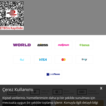
X
Çerez Kullanımı
Kişisel verileriniz, hizmetlerimizin daha iyi bir şekilde sunulması için
mevzuata uygun bir şekilde toplanıp işlenir. Konuyla ilgili detaylı bilgi
SEPETE EKLE
HEMEN AL
T
-Soft
E-Ticaret
Sistemleriyle Hazırlanmıştır.