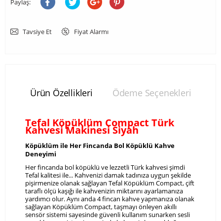
Paylaş:
Tavsiye Et
Fiyat Alarmı
Ürün Özellikleri
Ödeme Seçenekleri
Yo
Tefal Köpüklüm Compact Türk
Kahvesi Makinesi Siyah
Köpüklüm ile Her Fincanda Bol Köpüklü Kahve
Deneyimi
Her fincanda bol köpüklü ve lezzetli Türk kahvesi şimdi
Tefal kalitesi ile... Kahvenizi damak tadınıza uygun şekilde
pişirmenize olanak sağlayan Tefal Köpüklüm Compact, çift
taraflı ölçü kaşığı ile kahvenizin miktarını ayarlamanıza
yardımcı olur. Aynı anda 4 fincan kahve yapmanıza olanak
sağlayan Köpüklüm Compact, taşmayı önleyen akıllı
sensör sistemi sayesinde güvenli kullanım sunarken sesli