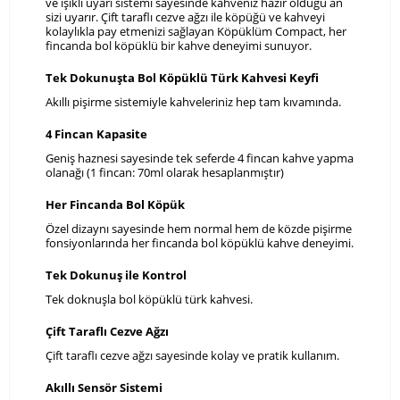
ve ışıklı uyarı sistemi sayesinde kahveniz hazır olduğu an
sizi uyarır. Çift taraflı cezve ağzı ile köpüğü ve kahveyi
kolaylıkla pay etmenizi sağlayan Köpüklüm Compact, her
fincanda bol köpüklü bir kahve deneyimi sunuyor.
Tek Dokunuşta Bol Köpüklü Türk Kahvesi Keyfi
Akıllı pişirme sistemiyle kahveleriniz hep tam kıvamında.
4 Fincan Kapasite
Geniş haznesi sayesinde tek seferde 4 fincan kahve yapma
olanağı (1 fincan: 70ml olarak hesaplanmıştır)
Her Fincanda Bol Köpük
Özel dizaynı sayesinde hem normal hem de közde pişirme
fonsiyonlarında her fincanda bol köpüklü kahve deneyimi.
Tek Dokunuş ile Kontrol
Tek doknuşla bol köpüklü türk kahvesi.
Çift Taraflı Cezve Ağzı
Çift taraflı cezve ağzı sayesinde kolay ve pratik kullanım.
Akıllı Sensör Sistemi